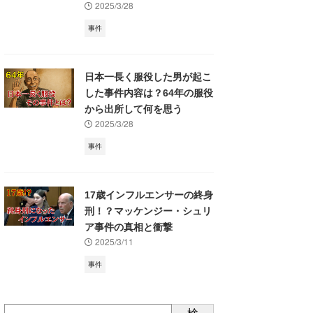
2025/3/28
事件
日本一長く服役した男が起こ
した事件内容は？64年の服役
から出所して何を思う
2025/3/28
事件
17歳インフルエンサーの終身
刑！？マッケンジー・シュリ
ア事件の真相と衝撃
2025/3/11
事件
検