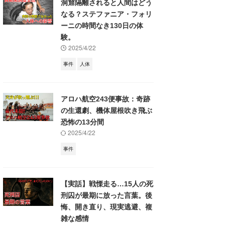
洞窟隔離されると人間はどう
なる？ステファニア・フォリ
ーニの時間なき130日の体
験。
2025/4/22
事件
人体
アロハ航空243便事故：奇跡
の生還劇、機体屋根吹き飛ぶ
恐怖の13分間
2025/4/22
事件
【実話】戦慄走る…15人の死
刑囚が最期に放った言葉。後
悔、開き直り、現実逃避、複
雑な感情