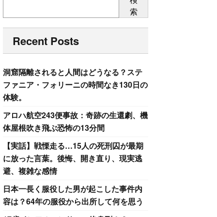
索
Recent Posts
洞窟隔離されると人間はどうなる？ステ
ファニア・フォリーニの時間なき130日の
体験。
アロハ航空243便事故：奇跡の生還劇、機
体屋根吹き飛ぶ恐怖の13分間
【実話】戦慄走る…15人の死刑囚が最期
に放った言葉。後悔、開き直り、現実逃
避、複雑な感情
日本一長く服役した男が起こした事件内
容は？64年の服役から出所して何を思う