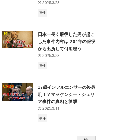
2025/3/28
事件
日本一長く服役した男が起こ
した事件内容は？64年の服役
から出所して何を思う
2025/3/28
事件
17歳インフルエンサーの終身
刑！？マッケンジー・シュリ
ア事件の真相と衝撃
2025/3/11
事件
検