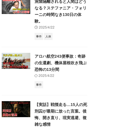
洞窟隔離されると人間はどう
なる？ステファニア・フォリ
ーニの時間なき130日の体
験。
2025/4/22
事件
人体
アロハ航空243便事故：奇跡
の生還劇、機体屋根吹き飛ぶ
恐怖の13分間
2025/4/22
事件
【実話】戦慄走る…15人の死
刑囚が最期に放った言葉。後
悔、開き直り、現実逃避、複
雑な感情