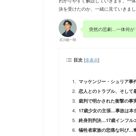
わかりやすく解説していきます。一体
決を受けたのか、一緒に見ていきまし
突然の悲劇…一体何が
石川総一郎
目次
[
非表示
]
マッケンジー・シュリア事件
恋人とのトラブル、そして
裁判で明かされた衝撃の事
17歳少女の主張…事故は本
終身刑判決…17歳インフル
犠牲者家族の悲痛な叫び…