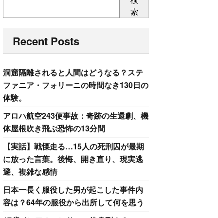
索
Recent Posts
洞窟隔離されると人間はどうなる？ステ
ファニア・フォリーニの時間なき130日の
体験。
アロハ航空243便事故：奇跡の生還劇、機
体屋根吹き飛ぶ恐怖の13分間
【実話】戦慄走る…15人の死刑囚が最期
に放った言葉。後悔、開き直り、現実逃
避、複雑な感情
日本一長く服役した男が起こした事件内
容は？64年の服役から出所して何を思う