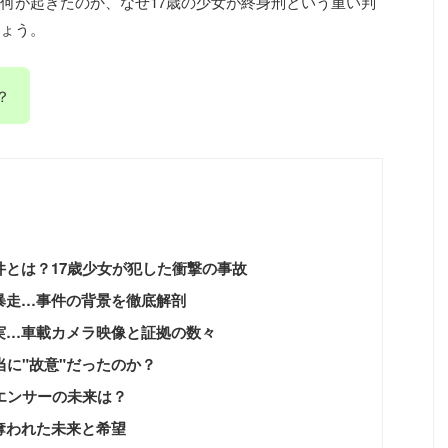
何が起きたのか、なぜ17歳の少女が終身刑という重い判
ょう。
？
とは？17歳少女が犯した衝撃の事故
暴走…事件の背景を徹底解剖
実…車載カメラ映像と証拠の数々
当に"故意"だったのか？
エンサーの未来は？
奪われた未来と希望