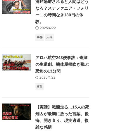
洞窟隔離されると人間はどう
なる？ステファニア・フォリ
ーニの時間なき130日の体
験。
2025/4/22
事件
人体
アロハ航空243便事故：奇跡
の生還劇、機体屋根吹き飛ぶ
恐怖の13分間
2025/4/22
事件
【実話】戦慄走る…15人の死
刑囚が最期に放った言葉。後
悔、開き直り、現実逃避、複
雑な感情