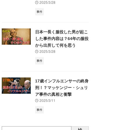
2025/3/28
事件
日本一長く服役した男が起こ
した事件内容は？64年の服役
から出所して何を思う
2025/3/28
事件
17歳インフルエンサーの終身
刑！？マッケンジー・シュリ
ア事件の真相と衝撃
2025/3/11
事件
検