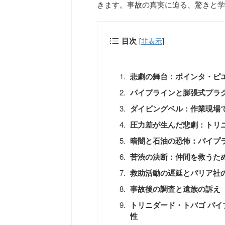
きます。事故の真実に迫る、驚きと学
目次
[
非表示
]
悲劇の舞台：ポインタ・ピ
パイプラインと膨張式プラ
ダイビングベル：作業現場
圧力差が生んだ悲劇：トリ
暗闇と石油の恐怖：パイプ
苦渋の決断：仲間を救うた
救助活動の遅延とパリア社
事故後の調査と遺族の訴え
トリニダード・トバゴ パ
性