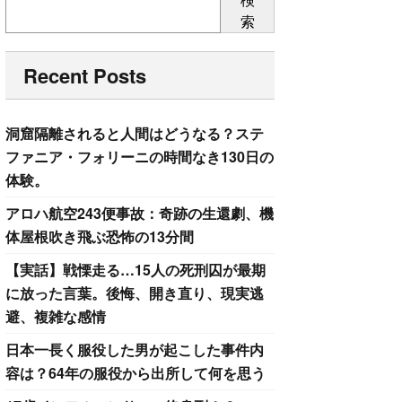
索
Recent Posts
洞窟隔離されると人間はどうなる？ステ
ファニア・フォリーニの時間なき130日の
体験。
アロハ航空243便事故：奇跡の生還劇、機
体屋根吹き飛ぶ恐怖の13分間
【実話】戦慄走る…15人の死刑囚が最期
に放った言葉。後悔、開き直り、現実逃
避、複雑な感情
日本一長く服役した男が起こした事件内
容は？64年の服役から出所して何を思う