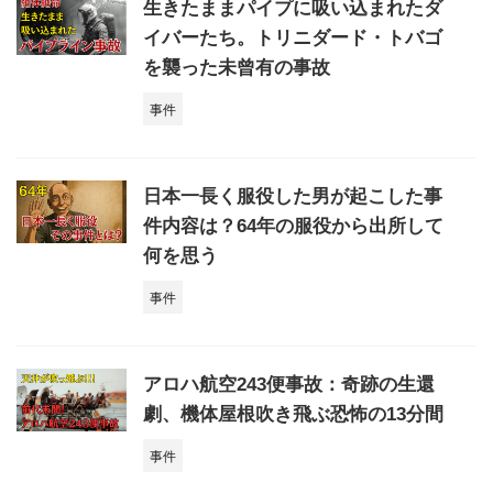
生きたままパイプに吸い込まれたダ
イバーたち。トリニダード・トバゴ
を襲った未曾有の事故
事件
日本一長く服役した男が起こした事
件内容は？64年の服役から出所して
何を思う
事件
アロハ航空243便事故：奇跡の生還
劇、機体屋根吹き飛ぶ恐怖の13分間
事件