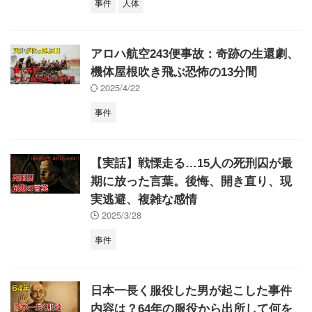
事件
人体
アロハ航空243便事故：奇跡の生還劇、
機体屋根吹き飛ぶ恐怖の13分間
2025/4/22
事件
【実話】戦慄走る…15人の死刑囚が最
期に放った言葉。後悔、開き直り、現
実逃避、複雑な感情
2025/3/28
事件
日本一長く服役した男が起こした事件
内容は？64年の服役から出所して何を