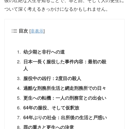
彼の壮絶な人生を知ることで、罪と罰、そして人の更生に
ついて深く考えるきっかけになるかもしれません。
目次
[
非表示
]
幼少期と非行への道
日本一長く服役した事件内容：最初の殺
人
服役中の凶行：2度目の殺人
過酷な刑務所生活と網走刑務所での日々
更生への転機：一人の刑務官との出会い
64年の服役、そして仮釈放
64年ぶりの社会：出所後の生活と戸惑い
罪の重さと更生への決意