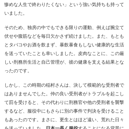
惨めな人生で終わりたくない」という強い気持ちも持って
いました。
そのため、独房の中でもできる限りの運動、例えば腕立て
伏せや腹筋などを毎日欠かさず続けました。また、もとも
とタバコやお酒を飲まず、暴飲暴食もしない健康的な生活
を送っていたことも幸いしました。皮肉なことに、この厳
しい刑務所生活と自己管理が、彼の健康を支える結果とな
ったのです。
しかし、この時期の稲村さんは、決して模範的な受刑者で
はありませんでした。仲の良い受刑者がトラブルを起こし
て罰を受けると、その代わりに刑務官や他の受刑者を襲撃
するなど、服役中にもさらに別の事件で判決を受けること
もあったのです。まさに、更生とはほど遠い、荒れた日々
を送っていました。
日本一長く服役
することになる背景に