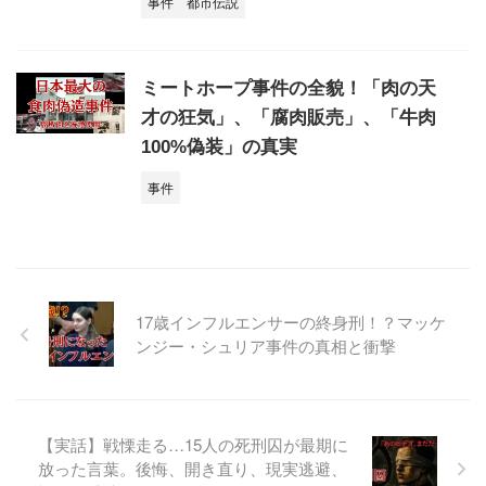
事件
都市伝説
ミートホープ事件の全貌！「肉の天
才の狂気」、「腐肉販売」、「牛肉
100%偽装」の真実
事件
17歳インフルエンサーの終身刑！？マッケ
ンジー・シュリア事件の真相と衝撃
【実話】戦慄走る…15人の死刑囚が最期に
放った言葉。後悔、開き直り、現実逃避、