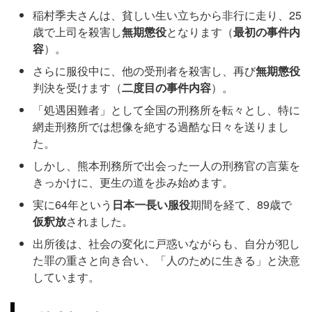
稲村季夫さんは、貧しい生い立ちから非行に走り、25
歳で上司を殺害し
無期懲役
となります（
最初の事件内
容
）。
さらに服役中に、他の受刑者を殺害し、再び
無期懲役
判決を受けます（
二度目の事件内容
）。
「処遇困難者」として全国の刑務所を転々とし、特に
網走刑務所では想像を絶する過酷な日々を送りまし
た。
しかし、熊本刑務所で出会った一人の刑務官の言葉を
きっかけに、更生の道を歩み始めます。
実に64年という
日本一長い服役
期間を経て、89歳で
仮釈放
されました。
出所後は、社会の変化に戸惑いながらも、自分が犯し
た罪の重さと向き合い、「人のために生きる」と決意
しています。