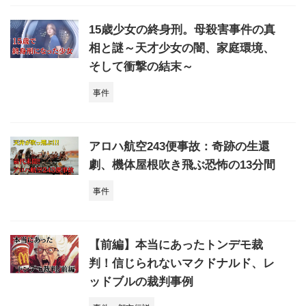
15歳少女の終身刑。母殺害事件の真
相と謎～天才少女の闇、家庭環境、
そして衝撃の結末～
事件
アロハ航空243便事故：奇跡の生還
劇、機体屋根吹き飛ぶ恐怖の13分間
事件
【前編】本当にあったトンデモ裁
判！信じられないマクドナルド、レ
ッドブルの裁判事例