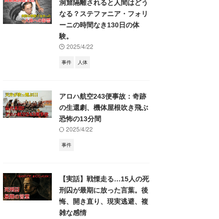
洞窟隔離されると人間はどう
なる？ステファニア・フォリ
ーニの時間なき130日の体
験。
2025/4/22
事件
人体
アロハ航空243便事故：奇跡
の生還劇、機体屋根吹き飛ぶ
恐怖の13分間
2025/4/22
事件
【実話】戦慄走る…15人の死
刑囚が最期に放った言葉。後
悔、開き直り、現実逃避、複
雑な感情