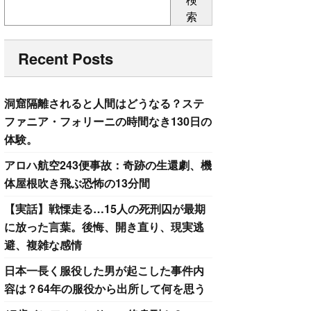
索
Recent Posts
洞窟隔離されると人間はどうなる？ステ
ファニア・フォリーニの時間なき130日の
体験。
アロハ航空243便事故：奇跡の生還劇、機
体屋根吹き飛ぶ恐怖の13分間
【実話】戦慄走る…15人の死刑囚が最期
に放った言葉。後悔、開き直り、現実逃
避、複雑な感情
日本一長く服役した男が起こした事件内
容は？64年の服役から出所して何を思う