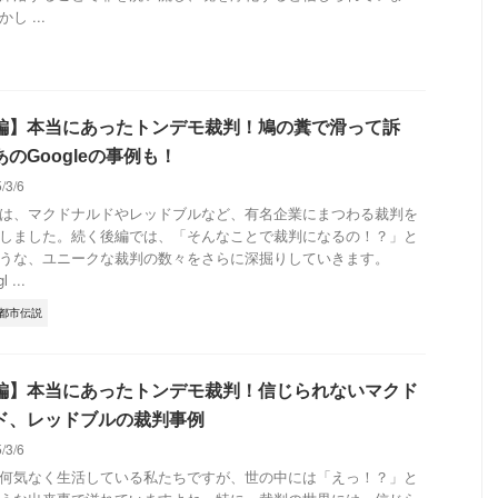
し ...
編】本当にあったトンデモ裁判！鳩の糞で滑って訴
のGoogleの事例も！
5/3/6
は、マクドナルドやレッドブルなど、有名企業にまつわる裁判を
しました。続く後編では、「そんなことで裁判になるの！？」と
うな、ユニークな裁判の数々をさらに深掘りしていきます。
 ...
都市伝説
編】本当にあったトンデモ裁判！信じられないマクド
ド、レッドブルの裁判事例
5/3/6
何気なく生活している私たちですが、世の中には「えっ！？」と