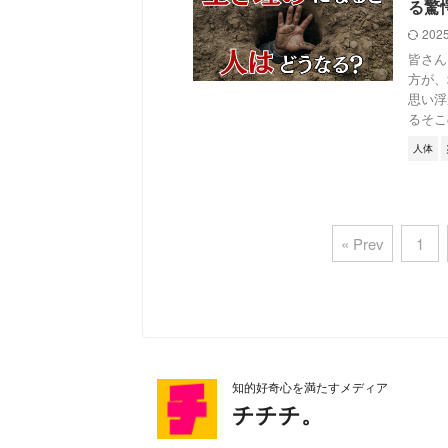
る驚
202
皆さん
方が、
思い浮
るそこの
人体
« Prev
1
知的好奇心を満たすメディア
チチチ。