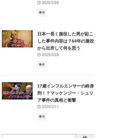
2025/3/28
事件
日本一長く服役した男が起こ
した事件内容は？64年の服役
から出所して何を思う
2025/3/28
事件
17歳インフルエンサーの終身
刑！？マッケンジー・シュリ
ア事件の真相と衝撃
2025/3/11
事件
検