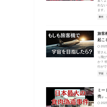
驚くよ
れない
ます。「
事件
旅客
起こ
202
皆さん
っ飛び
か？ 
行がで .
宇宙
ミー
売」
202