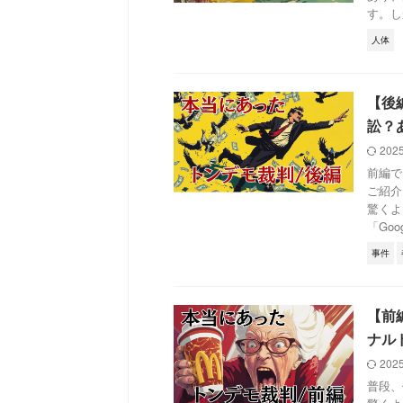
す。しか
人体
【後
訟？あ
202
前編で
ご紹介
驚くよ
「Googl
事件
【前
ナル
202
普段、