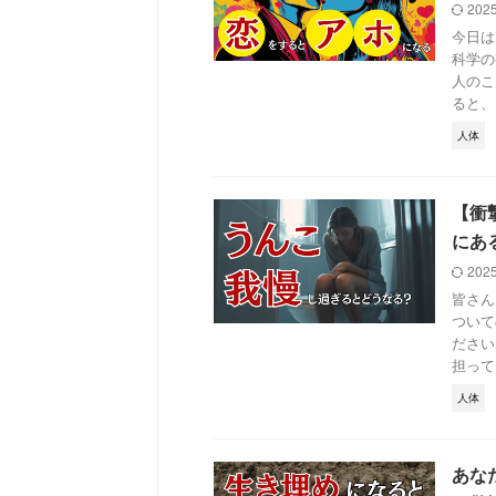
202
今日は
科学の
人のこ
ると、な
人体
【衝
にあ
202
皆さん
ついて
ださい
担ってい
人体
あな