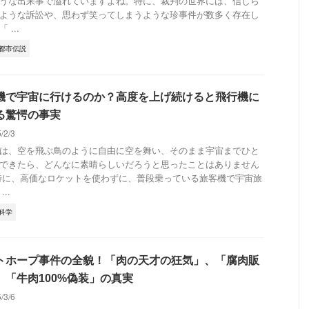
うな出来事で溢れていますよね。特に、裁判の世界には、信じら
ような訴訟や、思わず笑ってしまうような珍事件が数多く存在し
 ...
都市伝説
機で宇宙に行けるのか？高度を上げ続けると飛行機に
る驚愕の事実
5/2/3
は、空を飛ぶ鳥のように自由に空を舞い、そのまま宇宙までひと
できたら、どんなに素晴らしいだろうと思ったことはありません
特に、高価なロケットを使わずに、普段乗っている旅客機で宇宙旅
..
科学
トホープ事件の全貌！「肉の天才の狂気」、「腐肉販
、「牛肉100%偽装」の真実
5/3/6