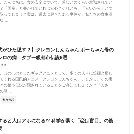
、こんにちは。食の安全について、普段どのくらい意識されてい
？「国産」と書かれていれば安心？それとも、「安いから」とつ
取ってしまう？実は、過去に起きたある事件が、私たちの食生活
 ...
式がひた隠す？】クレヨンしんちゃん ボーちゃん母の
シロの病…タブー級都市伝説9選
5/3/6
、ほのぼのとしたギャグアニメとして、多くの人々に笑顔と癒し
てくれる国民的アニメ「クレヨンしんちゃん」。しかし、その裏
々の都市伝説が隠されていることをご存知でしょうか？「まさ
明 ...
都市伝説
すると人はアホになる!? 科学が暴く「恋は盲目」の衝
実