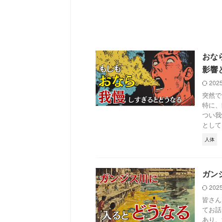
おな
影響
202
突然で
特に、
つい我
として当
人体
ガン
202
皆さん
てお話
あり、