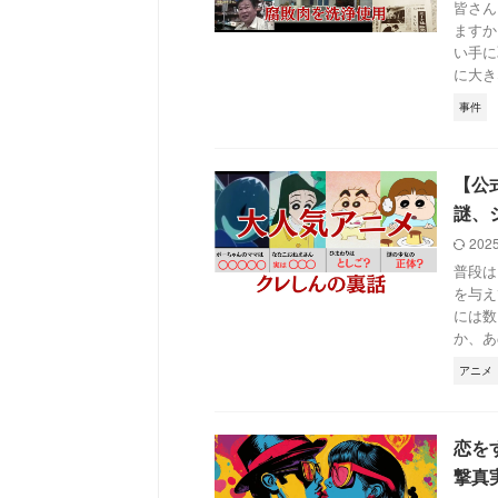
皆さん
ますか
い手に
に大きな
事件
【公
謎、
202
普段は
を与え
には数
か、あの
アニメ
恋を
撃真