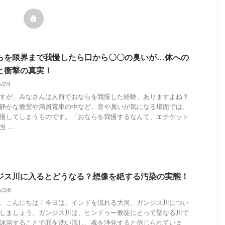
らを限界まで我慢したら口から〇〇の臭いが…体への
と衝撃の真実！
5/2/4
すが、みなさんは人前でおならを我慢した経験、ありますよね？
静かな教室や満員電車の中など、音や臭いが気になる場面では、
慢してしまうものです。「おならを我慢するなんて、エチケット
 ...
ジス川に入るとどうなる？想像を絶する汚染の実態！
5/3/6
、こんにちは！今日は、インドを流れる大河、ガンジス川につい
しましょう。ガンジス川は、ヒンドゥー教徒にとって聖なる川で
沐浴することで罪を洗い流し、魂を浄化すると信じられていま