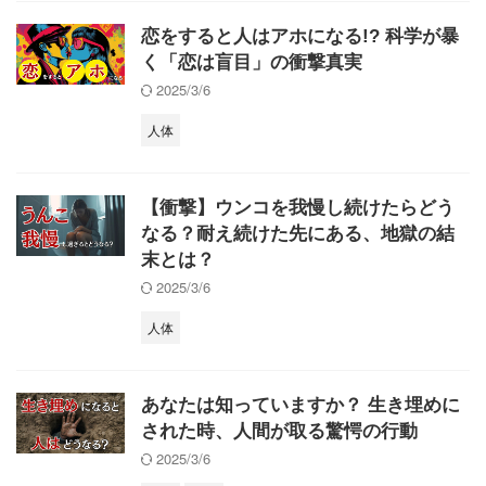
恋をすると人はアホになる!? 科学が暴
く「恋は盲目」の衝撃真実
2025/3/6
人体
【衝撃】ウンコを我慢し続けたらどう
なる？耐え続けた先にある、地獄の結
末とは？
2025/3/6
人体
あなたは知っていますか？ 生き埋めに
された時、人間が取る驚愕の行動
2025/3/6