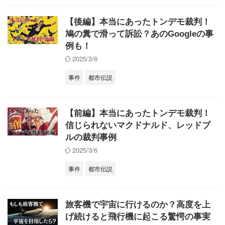
【後編】本当にあったトンデモ裁判！
鳩の糞で滑って訴訟？あのGoogleの事
例も！
2025/3/6
事件
都市伝説
【前編】本当にあったトンデモ裁判！
信じられないマクドナルド、レッドブ
ルの裁判事例
2025/3/6
事件
都市伝説
旅客機で宇宙に行けるのか？高度を上
げ続けると飛行機に起こる驚愕の事実