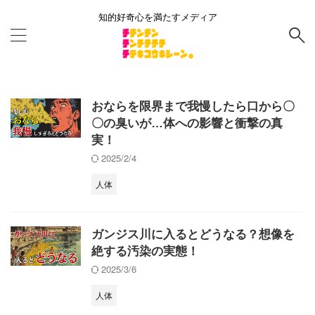
知的好奇心を満たすメディア
おならを限界まで我慢したら口から〇
〇の臭いが…体への影響と衝撃の真
実！
2025/2/4
人体
ガンジス川に入るとどうなる？想像を
絶する汚染の実態！
2025/3/6
人体