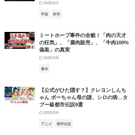
2025/2/3
宇宙
科学
ミートホープ事件の全貌！「肉の天才
の狂気」、「腐肉販売」、「牛肉100%
偽装」の真実
2025/3/6
事件
【公式がひた隠す？】クレヨンしんち
ゃん ボーちゃん母の謎、シロの病…タ
ブー級都市伝説9選
2025/3/6
アニメ
都市伝説