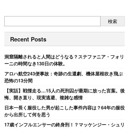
検索
Recent Posts
洞窟隔離されると人間はどうなる？ステファニア・フォリ
ーニの時間なき130日の体験。
アロハ航空243便事故：奇跡の生還劇、機体屋根吹き飛ぶ
恐怖の13分間
【実話】戦慄走る…15人の死刑囚が最期に放った言葉。後
悔、開き直り、現実逃避、複雑な感情
日本一長く服役した男が起こした事件内容は？64年の服役
から出所して何を思う
17歳インフルエンサーの終身刑！？マッケンジー・シュリ