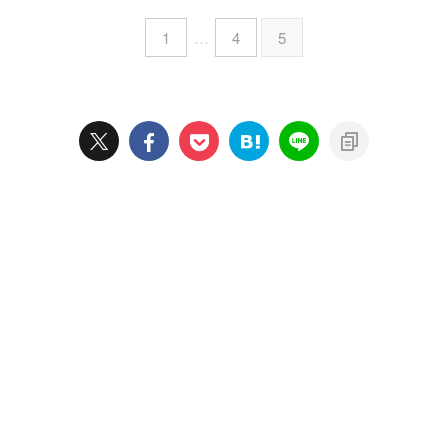
1
…
4
5